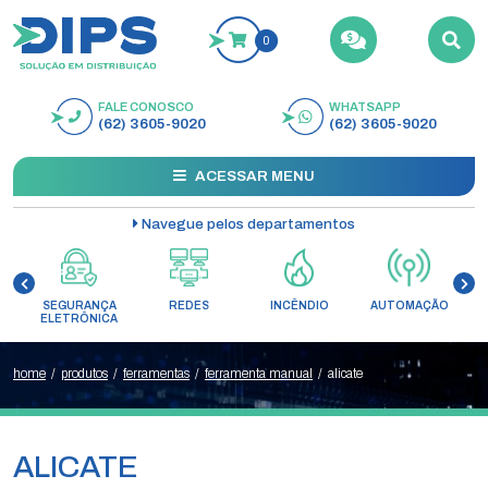
0
FALE CONOSCO
WHATSAPP
BUSCAR
(62) 3605-9020
(62) 3605-9020
ACESSAR MENU
Navegue pelos departamentos
ÇA
REDES
INCÊNDIO
AUTOMAÇÃO
CONTROLE DE
ICA
ACESSO
home
/
produtos
/
ferramentas
/
ferramenta manual
/
alicate
ALICATE