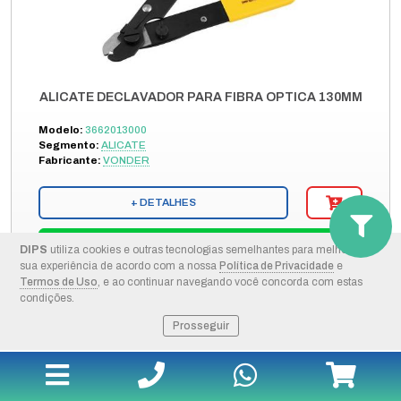
ALICATE DECLAVADOR PARA FIBRA OPTICA 130MM
Modelo:
3662013000
Segmento:
ALICATE
Fabricante:
VONDER
+ DETALHES
COMPRAR PELO WHATSAPP
DIPS
utiliza cookies e outras tecnologias semelhantes para melhorar a
sua experiência de acordo com a nossa
Política de Privacidade
e
Termos de Uso
, e ao continuar navegando você concorda com estas
ORÇAMENTO POR E-MAIL
condições.
Prosseguir