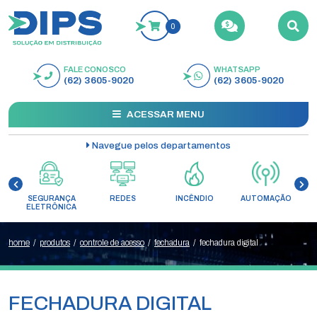
0
FALE CONOSCO
WHATSAPP
BUSCAR
(62) 3605-9020
(62) 3605-9020
ACESSAR MENU
Navegue pelos departamentos
SEGURANÇA
REDES
INCÊNDIO
AUTOMAÇÃO
C
ELETRÔNICA
home
/
produtos
/
controle de acesso
/
fechadura
/
fechadura digital
FECHADURA DIGITAL