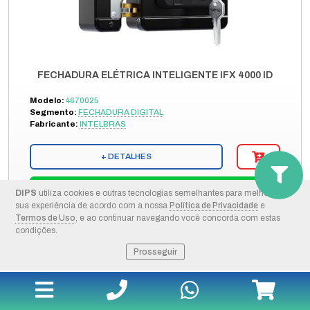
FECHADURA ELÉTRICA INTELIGENTE IFX 4000 ID
Modelo:
4670025
Segmento:
FECHADURA DIGITAL
Fabricante:
INTELBRAS
+ DETALHES
COMPRAR PELO WHATSAPP
DIPS
utiliza cookies e outras tecnologias semelhantes para melhorar a
sua experiência de acordo com a nossa
Política de Privacidade
e
Termos de Uso
, e ao continuar navegando você concorda com estas
ORÇAMENTO POR E-MAIL
condições.
Prosseguir